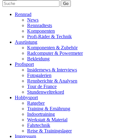
Go
Rennrad
News
Rennradtests
Komponenten
Profi-Räder & Technik
Ausrüstung
Komponenten & Zubehör
Radcomputer & Powermeter
Bekleidung
Profisport
Insidernews & Interviews
Fotogalerien
Rennberichte & Analysen
Tour de France
Stundenweltrekord
Hobbysport
Ratgeber
Training & Ernährung
Indoortraining
Werkstatt & Material
Fahrtechnik
Reise & Trainingslager
Impressum