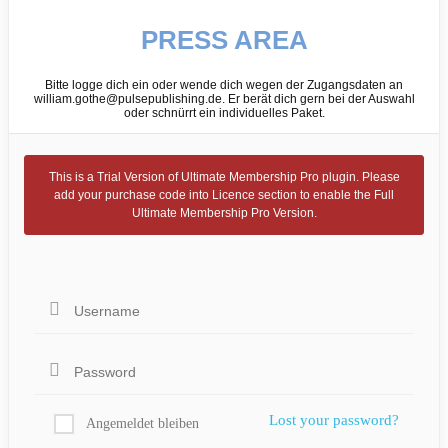
PRESS AREA
Bitte logge dich ein oder wende dich wegen der Zugangsdaten an
william.gothe@pulsepublishing.de. Er berät dich gern bei der Auswahl
oder schnürrt ein individuelles Paket.
This is a Trial Version of
Ultimate Membership Pro
plugin. Please
add your purchase code into Licence section to enable the Full
Ultimate Membership Pro
Version.
Lost your password?
Angemeldet bleiben