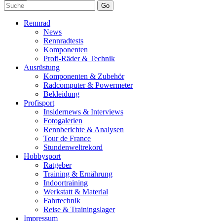
Go
Rennrad
News
Rennradtests
Komponenten
Profi-Räder & Technik
Ausrüstung
Komponenten & Zubehör
Radcomputer & Powermeter
Bekleidung
Profisport
Insidernews & Interviews
Fotogalerien
Rennberichte & Analysen
Tour de France
Stundenweltrekord
Hobbysport
Ratgeber
Training & Ernährung
Indoortraining
Werkstatt & Material
Fahrtechnik
Reise & Trainingslager
Impressum