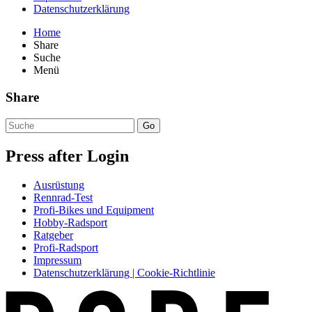
Datenschutzerklärung
Home
Share
Suche
Menü
Share
Go
Press after Login
Ausrüstung
Rennrad-Test
Profi-Bikes und Equipment
Hobby-Radsport
Ratgeber
Profi-Radsport
Impressum
Datenschutzerklärung | Cookie-Richtlinie