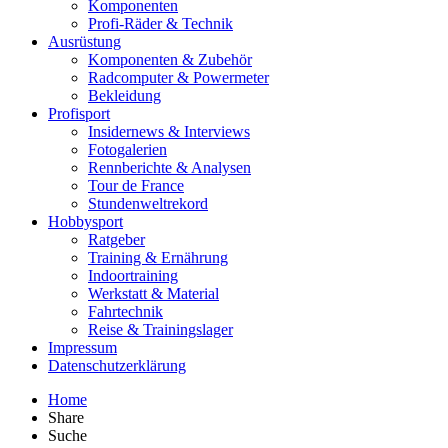
Komponenten
Profi-Räder & Technik
Ausrüstung
Komponenten & Zubehör
Radcomputer & Powermeter
Bekleidung
Profisport
Insidernews & Interviews
Fotogalerien
Rennberichte & Analysen
Tour de France
Stundenweltrekord
Hobbysport
Ratgeber
Training & Ernährung
Indoortraining
Werkstatt & Material
Fahrtechnik
Reise & Trainingslager
Impressum
Datenschutzerklärung
Home
Share
Suche