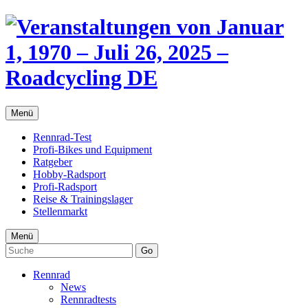
Menü
Rennrad-Test
Profi-Bikes und Equipment
Ratgeber
Hobby-Radsport
Profi-Radsport
Reise & Trainingslager
Stellenmarkt
Menü
Go
Rennrad
News
Rennradtests