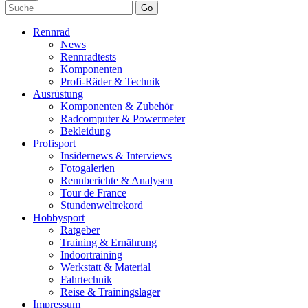
Go
Rennrad
News
Rennradtests
Komponenten
Profi-Räder & Technik
Ausrüstung
Komponenten & Zubehör
Radcomputer & Powermeter
Bekleidung
Profisport
Insidernews & Interviews
Fotogalerien
Rennberichte & Analysen
Tour de France
Stundenweltrekord
Hobbysport
Ratgeber
Training & Ernährung
Indoortraining
Werkstatt & Material
Fahrtechnik
Reise & Trainingslager
Impressum