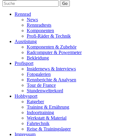
Go
Rennrad
News
Rennradtests
Komponenten
Profi-Räder & Technik
Ausrüstung
Komponenten & Zubehör
Radcomputer & Powermeter
Bekleidung
Profisport
Insidernews & Interviews
Fotogalerien
Rennberichte & Analysen
Tour de France
Stundenweltrekord
Hobbysport
Ratgeber
Training & Ernährung
Indoortraining
Werkstatt & Material
Fahrtechnik
Reise & Trainingslager
Impressum