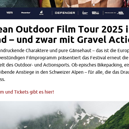
ean Outdoor Film Tour 2025 i
d – und zwar mit Gravel Act
ndruckende Charaktere und pure Gänsehaut – das ist die Euro
weistündigen Filmprogramm präsentiert das Festival erneut di
lt des Outdoor- und Actionsports. Ob episches Bikepacking, ei
ibende Anstiege in den Schweizer Alpen – für alle, die das Drau
ss.
 und Tickets gibt es hier!