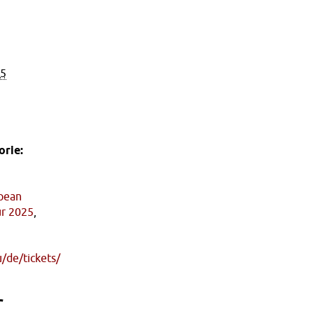
25
rie:
pean
ur 2025
,
u/de/tickets/
r