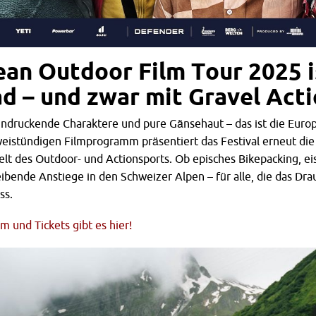
ean Outdoor Film Tour 2025 i
d – und zwar mit Gravel Act
ndruckende Charaktere und pure Gänsehaut – das ist die Euro
weistündigen Filmprogramm präsentiert das Festival erneut di
lt des Outdoor- und Actionsports. Ob episches Bikepacking, ei
ibende Anstiege in den Schweizer Alpen – für alle, die das Drau
ss.
 und Tickets gibt es hier!