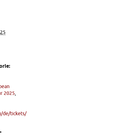
025
rie:
pean
ur 2025
,
u/de/tickets/
r