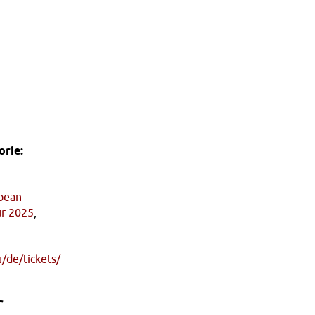
rie:
pean
ur 2025
,
u/de/tickets/
r