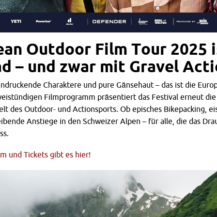
ean Outdoor Film Tour 2025 i
d – und zwar mit Gravel Act
ndruckende Charaktere und pure Gänsehaut – das ist die Euro
weistündigen Filmprogramm präsentiert das Festival erneut di
lt des Outdoor- und Actionsports. Ob episches Bikepacking, ei
ibende Anstiege in den Schweizer Alpen – für alle, die das Drau
ss.
 und Tickets gibt es hier!