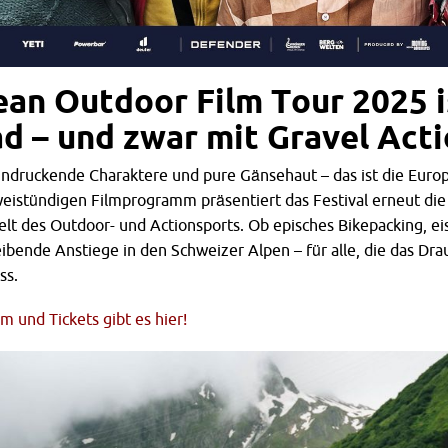
ean Outdoor Film Tour 2025 i
d – und zwar mit Gravel Act
ndruckende Charaktere und pure Gänsehaut – das ist die Euro
weistündigen Filmprogramm präsentiert das Festival erneut di
lt des Outdoor- und Actionsports. Ob episches Bikepacking, ei
ibende Anstiege in den Schweizer Alpen – für alle, die das Drau
ss.
 und Tickets gibt es hier!