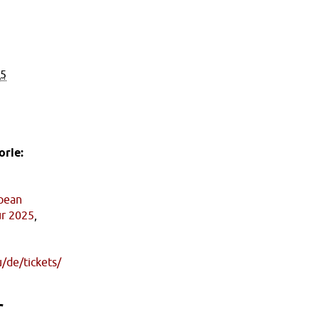
25
rie:
pean
ur 2025
,
u/de/tickets/
r