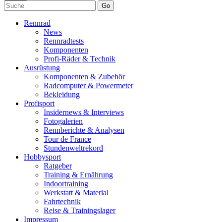
Go
Rennrad
News
Rennradtests
Komponenten
Profi-Räder & Technik
Ausrüstung
Komponenten & Zubehör
Radcomputer & Powermeter
Bekleidung
Profisport
Insidernews & Interviews
Fotogalerien
Rennberichte & Analysen
Tour de France
Stundenweltrekord
Hobbysport
Ratgeber
Training & Ernährung
Indoortraining
Werkstatt & Material
Fahrtechnik
Reise & Trainingslager
Impressum