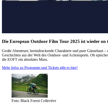
Die European Outdoor Film Tour 2025 ist wieder on 
Große Abenteuer, beeindruckende Charaktere und pure Gänsehaut – da
Geschichten aus der Welt des Outdoor- und Actionsports. Ob episches 
die EOFT ein absolutes Muss.
Mehr Infos zu Programm und Tickets gibt es hier!
Foto: Black Forest Collective