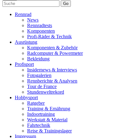
Go
Rennrad
News
Rennradtests
Komponenten
Profi-Räder & Technik
Ausrüstung
Komponenten & Zubehör
Radcomputer & Powermeter
Bekleidung
Profisport
Insidernews & Interviews
Fotogalerien
Rennberichte & Analysen
Tour de France
Stundenweltrekord
Hobbysport
Ratgeber
Training & Ernährung
Indoortraining
Werkstatt & Material
Fahrtechnik
Reise & Trainingslager
Impressum