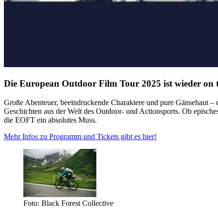
Die European Outdoor Film Tour 2025 ist wieder on 
Große Abenteuer, beeindruckende Charaktere und pure Gänsehaut – da
Geschichten aus der Welt des Outdoor- und Actionsports. Ob episches 
die EOFT ein absolutes Muss.
Mehr Infos zu Programm und Tickets gibt es hier!
Foto: Black Forest Collective