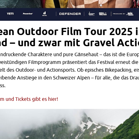
ean Outdoor Film Tour 2025 i
d – und zwar mit Gravel Act
ndruckende Charaktere und pure Gänsehaut – das ist die Euro
weistündigen Filmprogramm präsentiert das Festival erneut di
lt des Outdoor- und Actionsports. Ob episches Bikepacking, ei
ibende Anstiege in den Schweizer Alpen – für alle, die das Drau
ss.
 und Tickets gibt es hier!