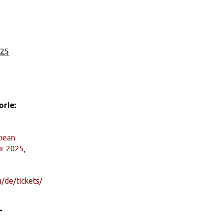
025
rie:
pean
ur 2025
,
u/de/tickets/
r