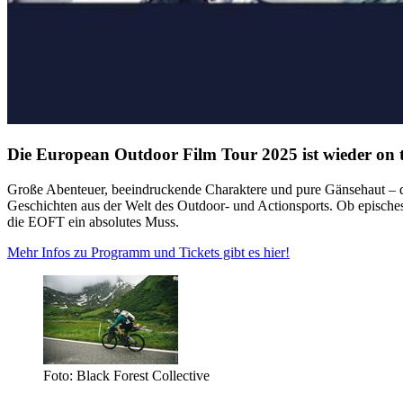
Die European Outdoor Film Tour 2025 ist wieder on 
Große Abenteuer, beeindruckende Charaktere und pure Gänsehaut – da
Geschichten aus der Welt des Outdoor- und Actionsports. Ob episches 
die EOFT ein absolutes Muss.
Mehr Infos zu Programm und Tickets gibt es hier!
Foto: Black Forest Collective