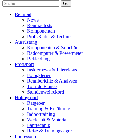
Go
Rennrad
News
Rennradtests
Komponenten
Profi-Räder & Technik
Ausrüstung
Komponenten & Zubehör
Radcomputer & Powermeter
Bekleidung
Profisport
Insidernews & Interviews
Fotogalerien
Rennberichte & Analysen
Tour de France
Stundenweltrekord
Hobbysport
Ratgeber
Training & Ernährung
Indoortraining
Werkstatt & Material
Fahrtechnik
Reise & Trainingslager
Impressum