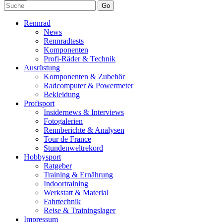
Go
Rennrad
News
Rennradtests
Komponenten
Profi-Räder & Technik
Ausrüstung
Komponenten & Zubehör
Radcomputer & Powermeter
Bekleidung
Profisport
Insidernews & Interviews
Fotogalerien
Rennberichte & Analysen
Tour de France
Stundenweltrekord
Hobbysport
Ratgeber
Training & Ernährung
Indoortraining
Werkstatt & Material
Fahrtechnik
Reise & Trainingslager
Impressum