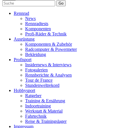
Go
Rennrad
News
Rennradtests
Komponenten
Profi-Räder & Technik
Ausrüstung
Komponenten & Zubehör
Radcomputer & Powermeter
Bekleidung
Profisport
Insidernews & Interviews
Fotogalerien
Rennberichte & Analysen
Tour de France
Stundenweltrekord
Hobbysport
Ratgeber
Training & Ernährung
Indoortraining
Werkstatt & Material
Fahrtechnik
Reise & Trainingslager
Impressum