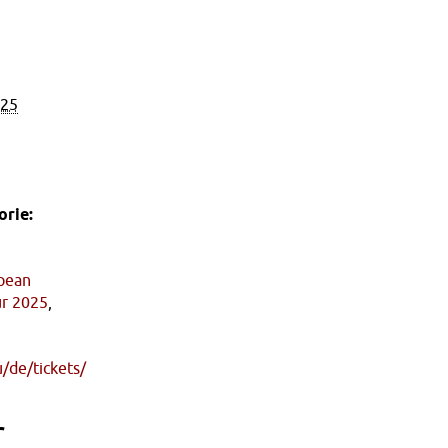
025
rie:
pean
ur 2025
,
u/de/tickets/
r