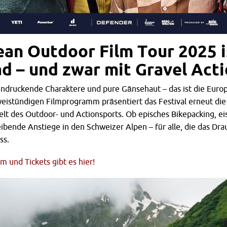
ean Outdoor Film Tour 2025 i
d – und zwar mit Gravel Act
ndruckende Charaktere und pure Gänsehaut – das ist die Euro
weistündigen Filmprogramm präsentiert das Festival erneut di
lt des Outdoor- und Actionsports. Ob episches Bikepacking, ei
ibende Anstiege in den Schweizer Alpen – für alle, die das Drau
ss.
 und Tickets gibt es hier!