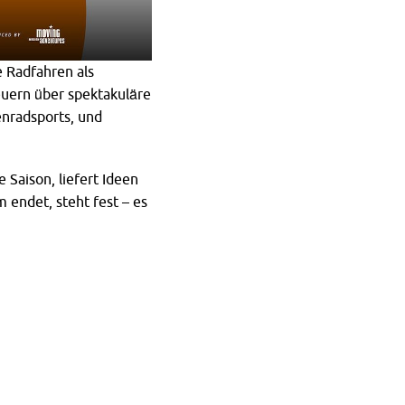
e Radfahren als
euern über spektakuläre
enradsports, und
e Saison, liefert Ideen
endet, steht fest – es