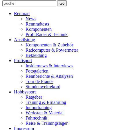
Go
Rennrad
News
Rennradtests
Komponenten
Profi-Räder & Technik
Ausrüstung
Komponenten & Zubehör
Radcomputer & Powermeter
Bekleidung
Profisport
Insidernews & Interviews
Fotogalerien
Rennberichte & Analysen
Tour de France
Stundenweltrekord
Hobbysport
Ratgeber
Training & Ernährung
Indoortraining
Werkstatt & Material
Fahrtechnik
Reise & Trainingslager
Impressum