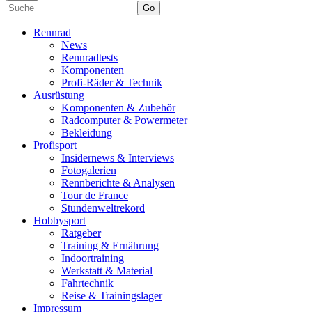
Go
Rennrad
News
Rennradtests
Komponenten
Profi-Räder & Technik
Ausrüstung
Komponenten & Zubehör
Radcomputer & Powermeter
Bekleidung
Profisport
Insidernews & Interviews
Fotogalerien
Rennberichte & Analysen
Tour de France
Stundenweltrekord
Hobbysport
Ratgeber
Training & Ernährung
Indoortraining
Werkstatt & Material
Fahrtechnik
Reise & Trainingslager
Impressum