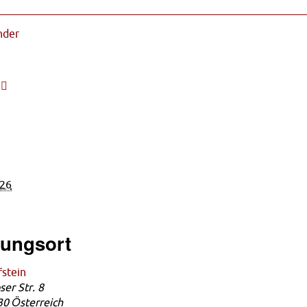
nder
5
026
tungsort
fstein
er Str. 8
30
Österreich